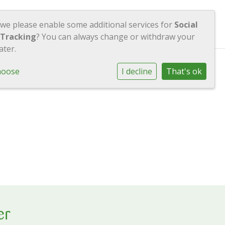
h
Contact
Inloggen
 we please enable some additional services for
Social
 Tracking
? You can always change or withdraw your
ater.
hoose
I decline
That's ok
er