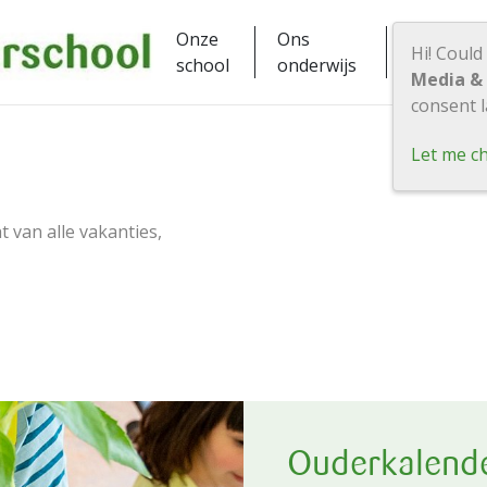
Onze
Ons
Praktisc
Hi! Could
school
onderwijs
Media &
consent l
Let me c
t van alle vakanties,
Ouderkalend