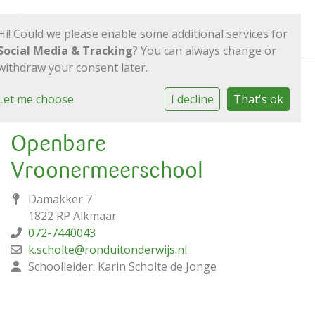
Hi! Could we please enable some additional services for
Social Media & Tracking
? You can always change or
withdraw your consent later.
Let me choose
I decline
That's ok
Contact
Openbare
Vroonermeerschool
Damakker 7
1822 RP Alkmaar
072-7440043
k.scholte@ronduitonderwijs.nl
Schoolleider: Karin Scholte de Jonge