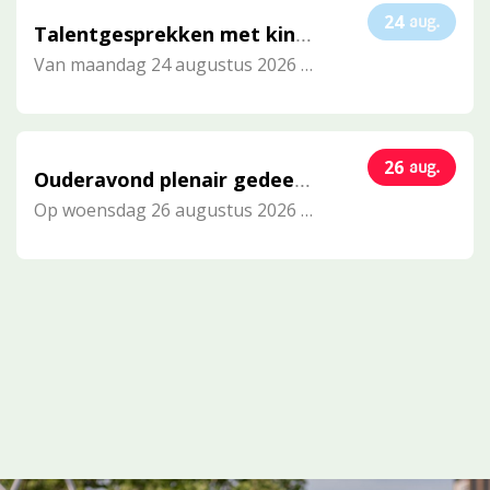
24
aug.
Talentgesprekken met kinderen na schooltijd tot 11 sept
Van
maandag 24 augustus 2026
tot en met
vrijdag 11
26
aug.
Ouderavond plenair gedeelte ‘Talenten’ en groepsgedeelte het onderwijs/doelen dit schooljaar
Op
woensdag 26 augustus 2026
de gehele dag