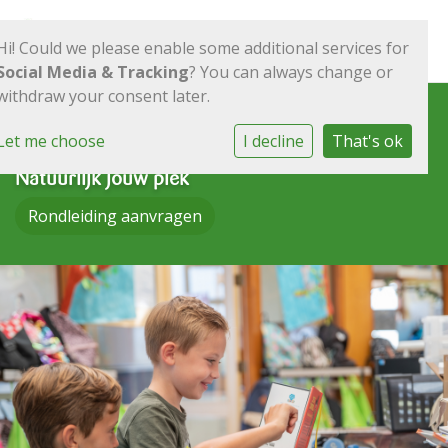
Hi! Could we please enable some additional services for
Social Media & Tracking
? You can always change or
withdraw your consent later.
Openbare
Let me choose
I decline
That's ok
Vroonermeerschool
Natuurlijk jouw plek
Rondleiding aanvragen